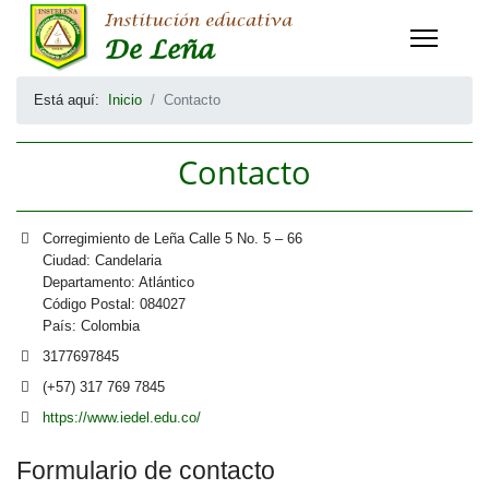
Está aquí:
Inicio
Contacto
Contacto
Dirección
Corregimiento de Leña Calle 5 No. 5 – 66
Ciudad: Candelaria
Departamento: Atlántico
Código Postal: 084027
País: Colombia
Teléfono
3177697845
Móvil
(+57) 317 769 7845
Sitio web
https://www.iedel.edu.co/
Formulario de contacto