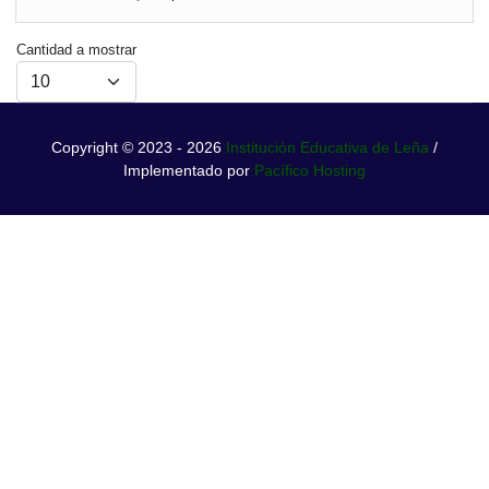
Lista
Cantidad a mostrar
de
límites
de
paginación
Copyright © 2023 - 2026
Institución Educativa de Leña
/
Implementado por
Pacífico Hosting